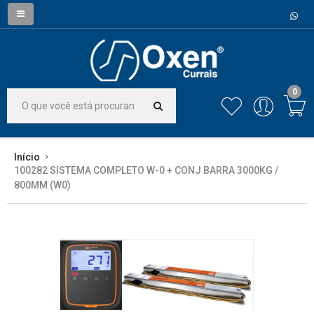
0
Início
100282 SISTEMA COMPLETO W-0 + CONJ BARRA 3000KG /
800MM (W0)