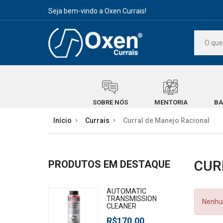
Seja bem-vindo a Oxen Currais!
SOBRE NÓS
MENTORIA
BA
Início
Currais
Curral de Manejo Racional
CUR
PRODUTOS EM DESTAQUE
AUTOMATIC
TRANSMISSION
Nenhum
CLEANER
R$170,00